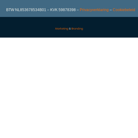
BTW NL853678534B01 – KVK 59878398 –
Privacyverklaring
–
Cookiebeleid
Marketing
&
Branding