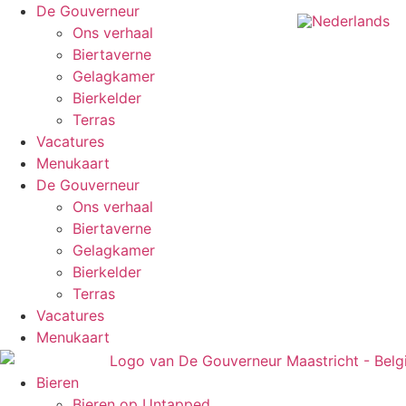
Ga
De Gouverneur
naar
Ons verhaal
de
Biertaverne
inhoud
Gelagkamer
Bierkelder
Terras
Vacatures
Menukaart
De Gouverneur
Ons verhaal
Biertaverne
Gelagkamer
Bierkelder
Terras
Vacatures
Menukaart
Bieren
Bieren op Untapped