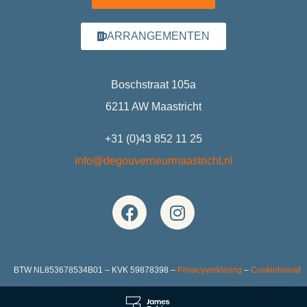
ARRANGEMENTEN
Boschstraat 105a
6211 AW Maastricht
+31 (0)43 852 11 25
info@degouverneurmaastricht.nl
BTW NL853678534B01 – KVK 59878398 –
Privacyverklaring
–
Cookiebeleid