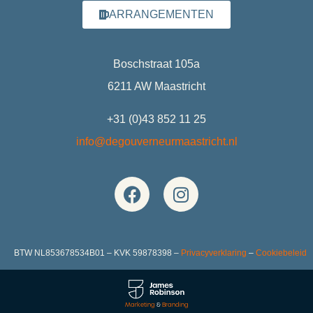
ARRANGEMENTEN
Boschstraat 105a
6211 AW Maastricht
+31 (0)43 852 11 25
info@degouverneurmaastricht.nl
BTW NL853678534B01 – KVK 59878398 –
Privacyverklaring
–
Cookiebeleid
Marketing
&
Branding