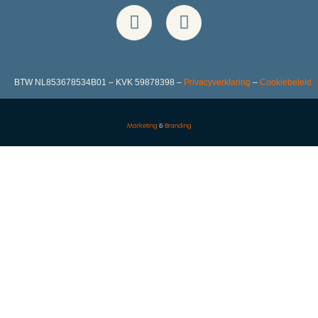
BTW NL853678534B01 – KVK 59878398 –
Privacyverklaring
–
Cookiebeleid
Marketing
&
Branding