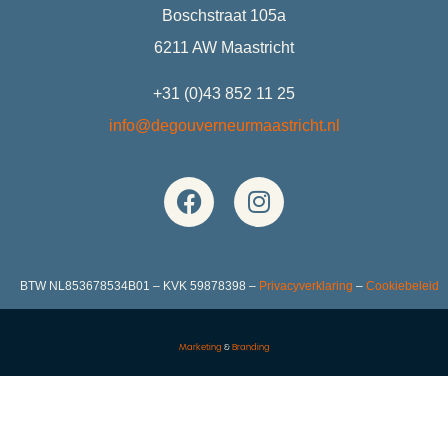
Boschstraat 105a
6211 AW Maastricht
+31 (0)43 852 11 25
info@degouverneurmaastricht.nl
BTW NL853678534B01 – KVK 59878398 –
Privacyverklaring
–
Cookiebeleid
Marketing
&
Branding