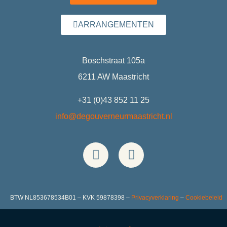
ARRANGEMENTEN
Boschstraat 105a
6211 AW Maastricht
+31 (0)43 852 11 25
info@degouverneurmaastricht.nl
BTW NL853678534B01 – KVK 59878398 –
Privacyverklaring
–
Cookiebeleid